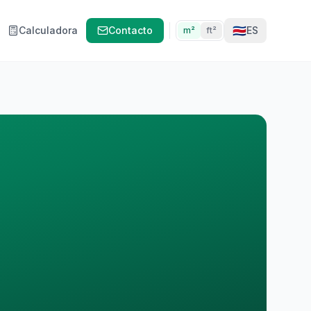
🇨🇷
Calculadora
Contacto
ES
m²
ft²