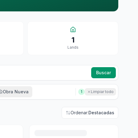
1
Land
S
Buscar
Obra Nueva
1
Limpiar todo
Ordenar:
Destacadas