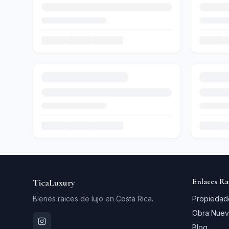
Enlaces Ra
TicaLuxury
Bienes raices de lujo en Costa Rica.
Propiedad
Obra Nuev
Blog