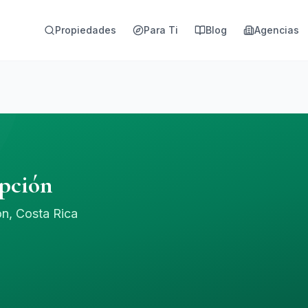
Propiedades
Para Ti
Blog
Agencias
epción
n, Costa Rica