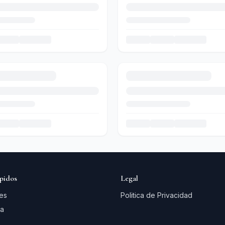
pidos
Legal
es
Politica de Privacidad
a