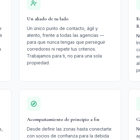
Un aliado de tu lado
E
R
e
Un único punto de contacto, ágil y
de
atento, frente a todas las agencias —
N
para que nunca tengas que perseguir
I
a
corredores ni repetir tus criterios.
c
Trabajamos para ti, no para una sola
e
propiedad.
a
p
Acompañamiento de principio a fin
G
s,
Desde definir las zonas hasta conectarte
N
con socios de confianza para la debida
a