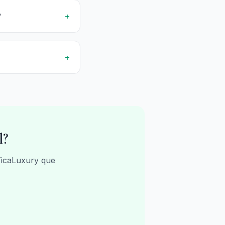
?
+
+
l?
TicaLuxury que