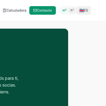
🇨🇷
Calculadora
Contacto
ES
m²
ft²
s para ti,
s socias.
erre.