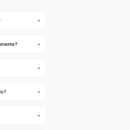
?
+
tamente?
+
+
do?
+
+