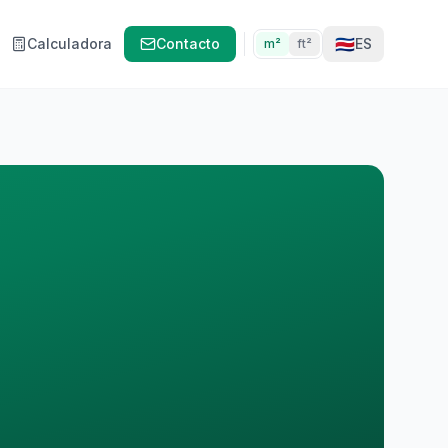
🇨🇷
Calculadora
Contacto
ES
m²
ft²