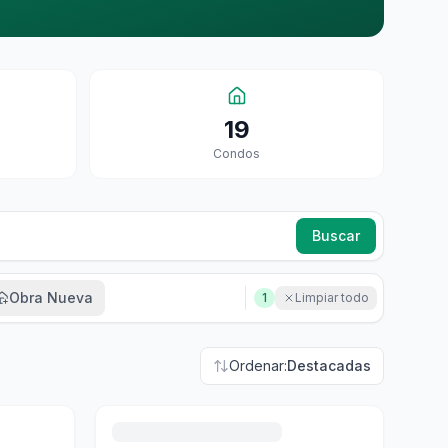
19
Condo
S
Buscar
Obra Nueva
1
Limpiar todo
Ordenar:
Destacadas