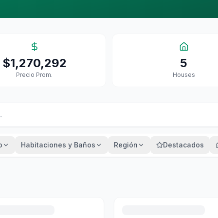
$1,270,292
5
Precio Prom.
House
S
o
Habitaciones y Baños
Región
Destacados