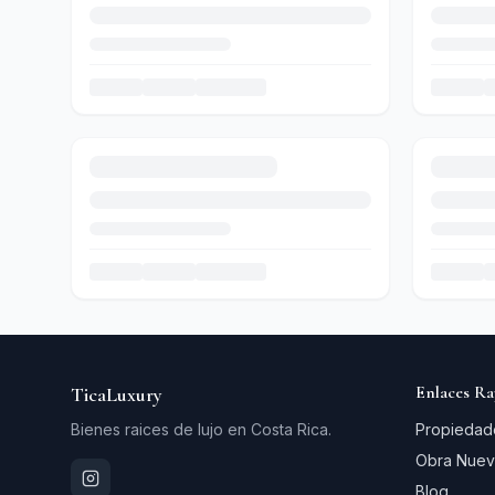
Enlaces Ra
TicaLuxury
Bienes raices de lujo en Costa Rica.
Propiedad
Obra Nuev
Blog