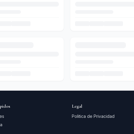
pidos
Legal
es
Politica de Privacidad
a