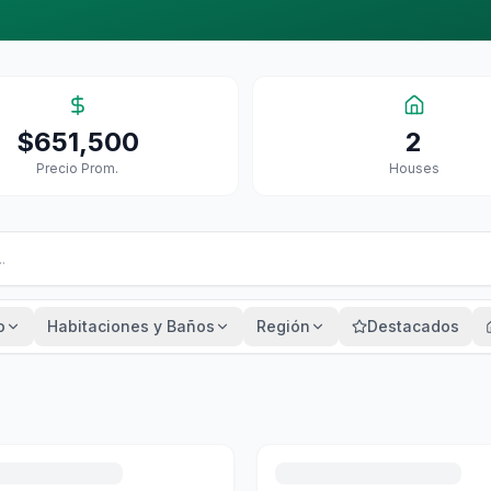
$651,500
2
Precio Prom.
House
S
o
Habitaciones y Baños
Región
Destacados