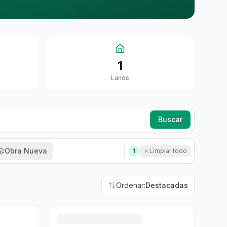
1
Land
S
Buscar
Obra Nueva
1
Limpiar todo
Ordenar:
Destacadas