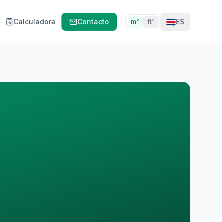
🇨🇷
Calculadora
Contacto
ES
m²
ft²