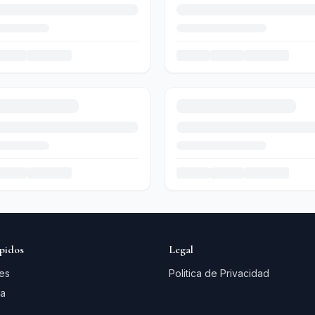
pidos
Legal
es
Politica de Privacidad
a