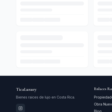
Enlaces Ra
TicaLuxury
Bienes raices de lujo en Costa Rica.
Propiedad
Obra Nuev
Blog