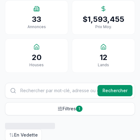
33
$1,593,455
Annonces
Prix Moy.
20
12
House
S
Land
S
Rechercher
Filtres
1
En Vedette